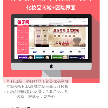
司科出品，必须精品！聚美优品商城
网站模板PBA商城网站最新设计模板
化妆品网站专用商城，全套产品，您
聚美优品商城网站模板...
选择，您满意，您放心！